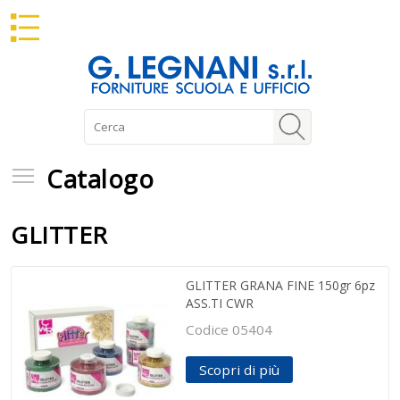
Catalogo
Catalogo
GLITTER
GLITTER GRANA FINE 150gr 6pz
ASS.TI CWR
Codice 05404
Scopri di più