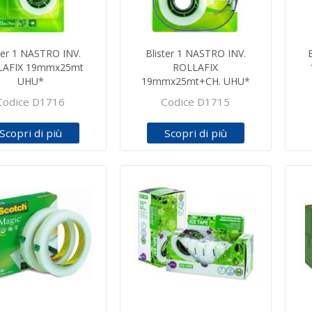
ter 1 NASTRO INV.
Blister 1 NASTRO INV.
LAFIX 19mmx25mt
ROLLAFIX
UHU*
19mmx25mt+CH. UHU*
Codice D1716
Codice D1715
Scopri di più
Scopri di più