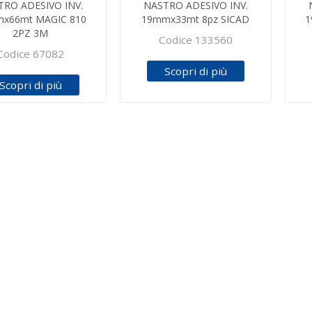
TRO ADESIVO INV.
NASTRO ADESIVO INV.
x66mt MAGIC 810
19mmx33mt 8pz SICAD
1
2PZ 3M
Codice 133560
Codice 67082
Scopri di più
Scopri di più