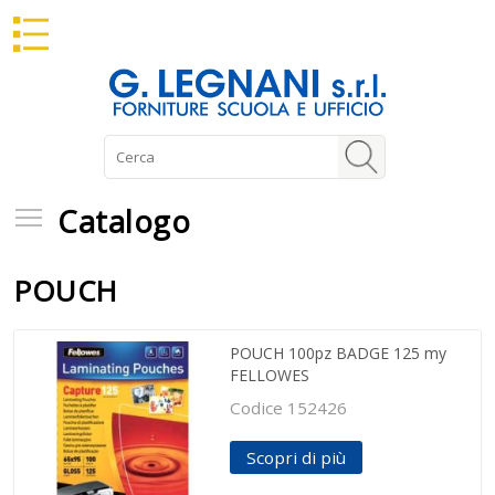
Catalogo
Catalogo
POUCH
POUCH 100pz BADGE 125 my
FELLOWES
Codice 152426
Scopri di più